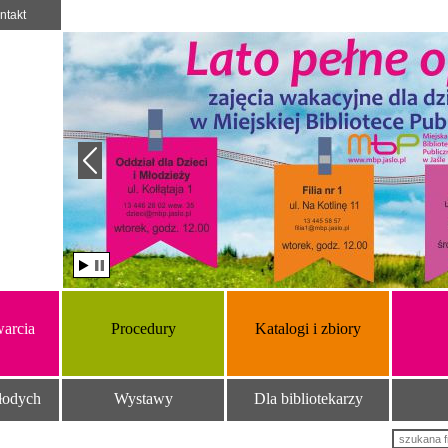
ntakt
arcia
Procedury
Katalogi i zbiory
łodych
Wystawy
Dla bibliotekarzy