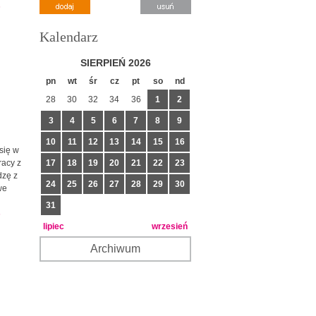
6
Kalendarz
SIERPIEŃ 2026
pn
wt
śr
cz
pt
so
nd
28
30
32
34
36
1
2
3
4
5
6
7
8
9
10
11
12
13
14
15
16
się w
17
18
19
20
21
22
23
racy z
dzę z
24
25
26
27
28
29
30
we
31
6
lipiec
wrzesień
Archiwum