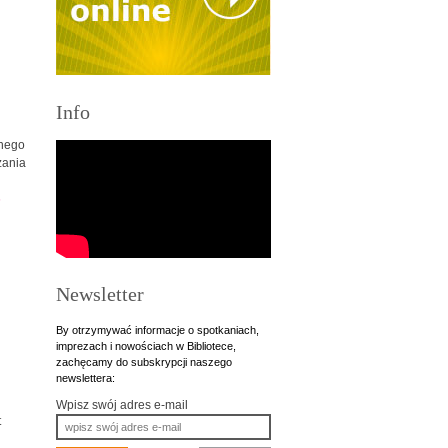
Info
śnego
zania
6
Newsletter
By otrzymywać informacje o spotkaniach,
imprezach i nowościach w Bibliotece,
zachęcamy do subskrypcji naszego
newslettera:
Wpisz swój adres e-mail
t