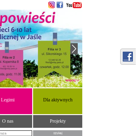
więcej ››
Legimi
Dla aktywnych
O nas
Projekty
Szukana fraza