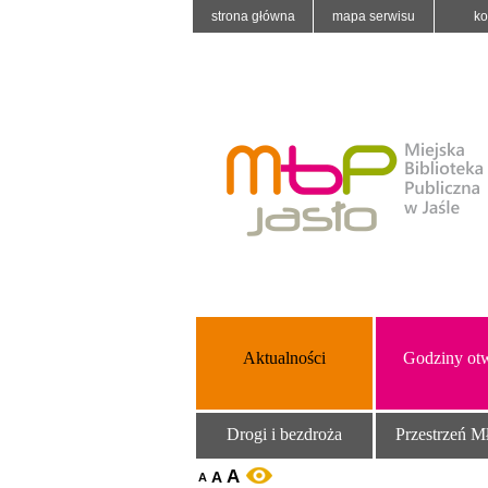
strona główna
mapa serwisu
ko
Aktualności
Godziny otw
Drogi i bezdroża
Przestrzeń M
A
A
WERSJA KONTRASTOWA
A