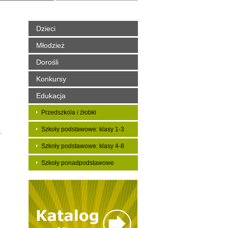
Dzieci
Młodzież
Dorośli
Konkursy
Edukacja
Przedszkola i żłobki
Szkoły podstawowe: klasy 1-3
.
i
Szkoły podstawowe: klasy 4-8
6
Szkoły ponadpodstawowe