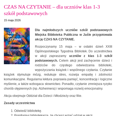
CZAS NA CZYTANIE – dla uczniów klas 1-3
szkół podstawowych
15 maja 2026
Dla najmłodszych uczniów szkół podstawowych
Miejska Biblioteka Publiczna w Jaśle przygotowała
akcję CZAS NA CZYTANIE.
Rozpoczynamy 15 maja – w ostatni dzień XXIII
Ogólnopolskiego Tygodnia Bibliotek. Do uczestnictwa
w akcji zapraszamy
uczniów z klas 1-3 szkół
podstawowych.
Celem akcji jest zachęcenie dzieci i
rodziców do częstego odwiedzania biblioteki,
wypożyczania książek i wspólnego czytania. Czytanie
książek stymuluje mózg, redukuje stres, rozwija empatię i zdolności
komunikacyjne. Regularna lektura poprawia pamięć, koncentrację i logiczne
myślenie, a także wzbogaca słownictwo. Ponadto, czytanie zmniejsza ryzyko
chorób otępiennych (np. Alzheimera) i wspomaga rozwój emocjonalny.
Akcja obejmuje Oddział dla Dzieci i Młodzieży oraz filie.
Zasady uczestnictwa
Odwiedź bibliotekę.
Poinformuj bibliotekarza, że chcesz wziąć udział w akcji.