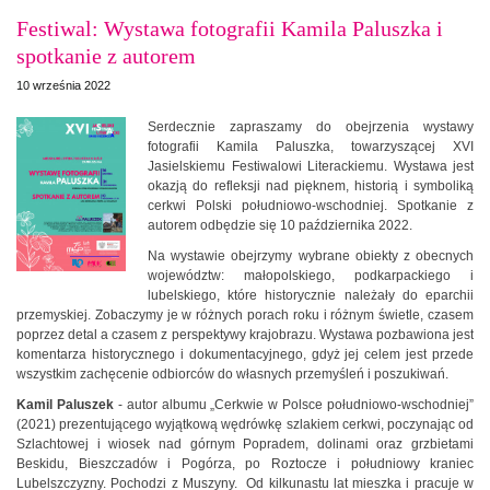
Festiwal: Wystawa fotografii Kamila Paluszka i
spotkanie z autorem
10 września 2022
Serdecznie zapraszamy do obejrzenia wystawy
fotografii Kamila Paluszka, towarzyszącej XVI
Jasielskiemu Festiwalowi Literackiemu. Wystawa jest
okazją do refleksji nad pięknem, historią i symboliką
cerkwi Polski południowo-wschodniej. Spotkanie z
autorem odbędzie się 10 października 2022.
Na wystawie obejrzymy wybrane obiekty z obecnych
województw: małopolskiego, podkarpackiego i
lubelskiego, które historycznie należały do eparchii
przemyskiej. Zobaczymy je w różnych porach roku i różnym świetle, czasem
poprzez detal a czasem z perspektywy krajobrazu. Wystawa pozbawiona jest
komentarza historycznego i dokumentacyjnego, gdyż jej celem jest przede
wszystkim zachęcenie odbiorców do własnych przemyśleń i poszukiwań.
Kamil Paluszek
- autor albumu „Cerkwie w Polsce południowo-wschodniej”
(2021) prezentującego wyjątkową wędrówkę szlakiem cerkwi, poczynając od
Szlachtowej i wiosek nad górnym Popradem, dolinami oraz grzbietami
Beskidu, Bieszczadów i Pogórza, po Roztocze i południowy kraniec
Lubelszczyzny. Pochodzi z Muszyny. Od kilkunastu lat mieszka i pracuje w