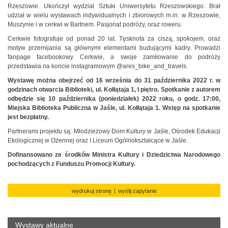
Rzeszowie. Ukończył wydział Sztuki Uniwersytetu Rzeszowskiego. Brał
udział w wielu wystawach indywidualnych i zbiorowych m.in. w Rzeszowie,
Muszynie i w cerkwi w Bartnem. Pasjonat podróży, oraz roweru.
Cerkwie fotografuje od ponad 20 lat. Tęsknota za ciszą, spokojem, oraz
motyw przemijania są głównymi elementami budującymi kadry. Prowadzi
fanpage facebookowy Cerkwie, a swoje zamiłowanie do podróży
przedstawia na koncie instagramowym @ares_bike_and_travels.
Wystawę można obejrzeć od 16 września do 31 października 2022 r. w
godzinach otwarcia Biblioteki, ul. Kołłątaja 1, I piętro.
Spotkanie z autorem
odbędzie się 10 października (poniedziałek)
2022 roku,
o godz. 17:00,
Miejska Biblioteka Publiczna w Jaśle, ul. Kołłątaja 1. Wstęp na spotkanie
jest bezpłatny.
Partnerami projektu są: Młodzieżowy Dom Kultury w Jaśle, Ośrodek Edukacji
Ekologicznej w Ożennej oraz I Liceum Ogólnokształcące w Jaśle.
Dofinansowano ze środków Ministra Kultury i Dziedzictwa Narodowego
pochodzących z Funduszu Promocji Kultury.
wydrukuj stronę
|
wyślij zapytanie
Wystawy aktualne