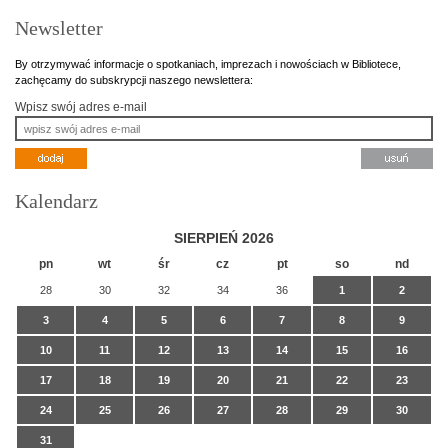
Newsletter
By otrzymywać informacje o spotkaniach, imprezach i nowościach w Bibliotece,
zachęcamy do subskrypcji naszego newslettera:
Wpisz swój adres e-mail
Kalendarz
SIERPIEŃ 2026
pn
wt
śr
cz
pt
so
nd
28
30
32
34
36
1
2
3
4
5
6
7
8
9
10
11
12
13
14
15
16
17
18
19
20
21
22
23
24
25
26
27
28
29
30
31