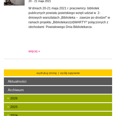
20 - 21 maja 2021
W dniach 20-21 maja 2021 r. pracownicy bibliotek
publicznych powiatu jasielskiego wzięli udział w 2-
dniowych warsztatach „Biblioteka – zawsze po drodze!” w
ramach projektu „Bibliotekarz(ot)WARTY!” połączonych z
obchodami Powiatowego Dnia Bibliotekarza.
więcej »
wydrukuj stronę
|
wyślij zapytanie
Aktualności
Archiwum
2026
2025
2024