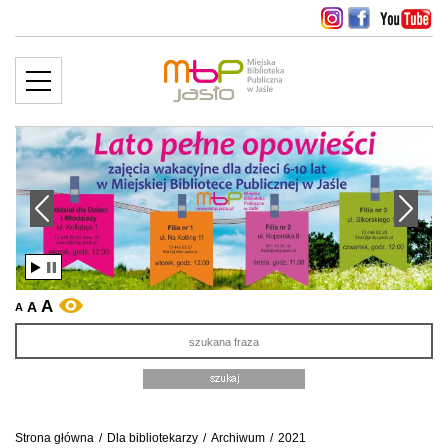
MENU
więcej ››
edni slajd
Następny slajd
A
A
WERSJA KONTRASTOWA
A
Sz
Strona główna
/
Dla bibliotekarzy
/
Archiwum
/
2021