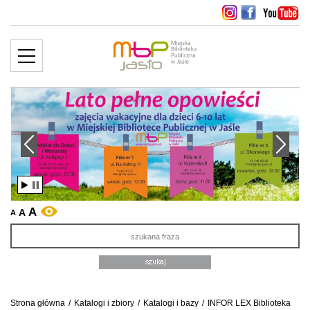
MENU
więcej ››
edni slajd
Następny slajd
A
A
WERSJA KONTRASTOWA
A
Sz
Strona główna
/
Katalogi i zbiory
/
Katalogi i bazy
/
INFOR LEX Biblioteka