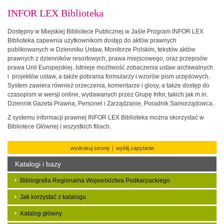
INFOR LEX Biblioteka
Dostępny w Miejskiej Bibliotece Publicznej w Jaśle Program INFOR LEX
Biblioteka zapewnia użytkownikom dostęp do aktów prawnych
publikowanych w Dzienniku Ustaw, Monitorze Polskim, tekstów aktów
prawnych z dzienników resortowych, prawa miejscowego, oraz przepisów
prawa Unii Europejskiej. Istnieje możliwość zobaczenia ustaw archiwalnych
i projektów ustaw, a także pobrania formularzy i wzorów pism urzędowych.
System zawiera również orzeczenia, komentarze i glosy, a także dostęp do
czasopism w wersji online, wydawanych przez Grupę Infor, takich jak m.in.
Dziennik Gazeta Prawna, Personel i Zarządzanie, Poradnik Samorządowca.
Z systemu informacji prawnej INFOR LEX Biblioteka można skorzystać w
Bibliotece Głównej i wszystkich filiach.
wydrukuj stronę
|
wyślij zapytanie
Katalogi i bazy
Bibliografia Regionalna Województwa Podkarpackiego
Jak korzystać z katalogu
Katalog główny