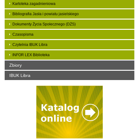
Kartoteka zagadnieniowa
Bibliografia Jasła i powiatu jasielskiego
Dokumenty Życia Społecznego (DŻS)
Czasopisma
Czytelnia IBUK Libra
INFOR LEX Biblioteka
Zbiory
IBUK Libra