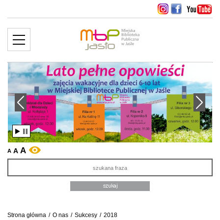
MENU
więcej ››
edni slajd
Następny slajd
A
A
WERSJA KONTRASTOWA
A
Sz
Strona główna
/
O nas
/
Sukcesy
/
2018