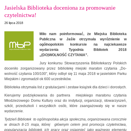
Jasielska Biblioteka doceniona za promowanie
czytelnictwa!
26 lipca 2018
Miło nam poinformować, że Miejska Biblioteka
Publiczna w Jaśle otrzymała wyróżnienie w
ogólnopolskim konkursie na najciekawsze
wydarzenia Tygodnia Bibliotek 2018
„(DO)WOLNOŚĆ CZYTANIA”.
Jury konkursu Stowarzyszenia Bibliotekarzy Polskich
doceniło zorganizowany przez bibliotekę miejski maraton czytania „Do-
wolność czytania 100/100”, który odbył się 11 maja 2018 w jasielskim Parku
Miejskim i zgromadził ok 600 uczestników.
Biblioteka otrzymała list z gratulacjami i zestaw książek dla dzieci i dorosłych.
Kierujemy podziękowania do partnera miejskiego maratonu czytania
Młodzieżowego Domu Kultury oraz do instytucji, organizacji, stowarzyszeń,
szkół, przedszkoli i wszystkich osób, które zaangażowały się w nasze
wydarzenie.
Tydzień Bibliotek to ogólnopolska akcja społeczna, organizowana corocznie
w dniach 8-15 maja, której głównym celem jest promocja czytelnictwa,
popularyzacja bibliotek, ich pracy oraz osiągnięć jako ważnego elementu