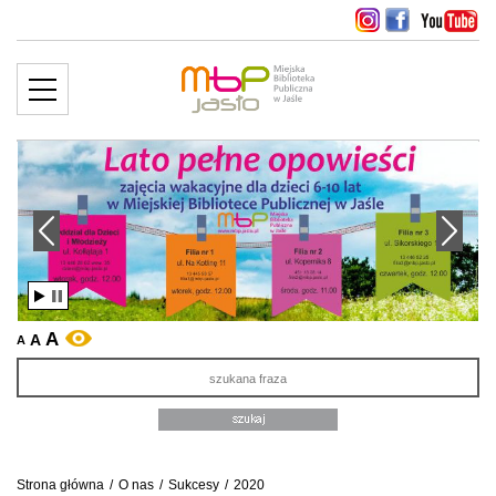
MENU
więcej ››
edni slajd
Następny slajd
A
A
WERSJA KONTRASTOWA
A
Sz
Strona główna
/
O nas
/
Sukcesy
/
2020