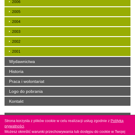
2006
2005
2004
2003
2002
2001
Wydawnictwa
Historia
Praca i wolontariat
Logo do pobrania
Kontakt
Copyright by mbp w Jaśle. Projekt i wykonanie
Agencja
Strona korzysta z plików cookie w celu realizacji usług zgodnie z
Strona korzysta z plików cookie w celu realizacji usług zgodnie z
Polityką
Polityką
interaktywna Bull Design
prywatności
prywatności
.
.
Możesz określić warunki przechowywania lub dostępu do cookie w Twojej
Możesz określić warunki przechowywania lub dostępu do cookie w Twojej