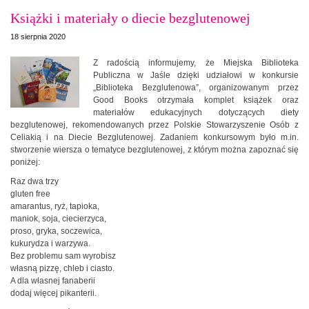
Książki i materiały o diecie bezglutenowej
18 sierpnia 2020
Z radością informujemy, że Miejska Biblioteka
Publiczna w Jaśle dzięki udziałowi w konkursie
„Biblioteka Bezglutenowa”, organizowanym przez
Good Books otrzymała komplet książek oraz
materiałów edukacyjnych dotyczących diety
bezglutenowej, rekomendowanych przez Polskie Stowarzyszenie Osób z
Celiakią i na Diecie Bezglutenowej. Zadaniem konkursowym było m.in.
stworzenie wiersza o tematyce bezglutenowej, z którym można zapoznać się
poniżej:
Raz dwa trzy
gluten free
amarantus, ryż, tapioka,
maniok, soja, ciecierzyca,
proso, gryka, soczewica,
kukurydza i warzywa.
Bez problemu sam wyrobisz
własną pizzę, chleb i ciasto.
A dla własnej fanaberii
dodaj więcej pikanterii.