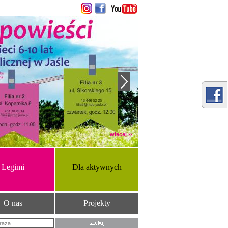
więcej ››
Legimi
Dla aktywnych
O nas
Projekty
Szukana fraza