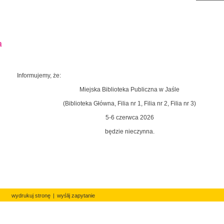
a
Informujemy, że:
Miejska Biblioteka Publiczna w Jaśle
(Biblioteka Główna, Filia nr 1, Filia nr 2, Filia nr 3)
5-6 czerwca 2026
będzie nieczynna.
wydrukuj stronę
|
wyślij zapytanie