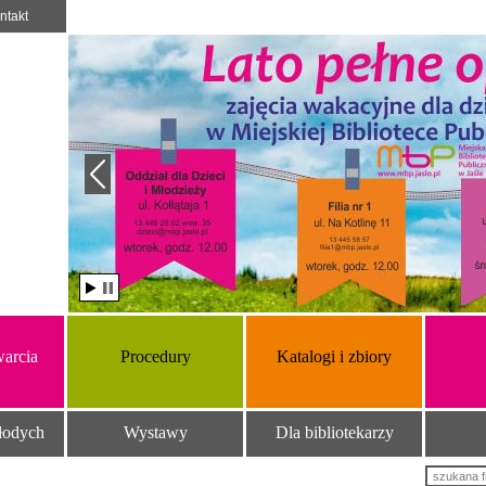
ntakt
arcia
Procedury
Katalogi i zbiory
łodych
Wystawy
Dla bibliotekarzy