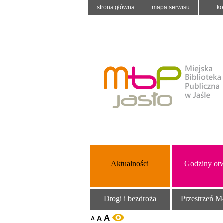
strona główna
mapa serwisu
ko
Aktualności
Godziny otw
Drogi i bezdroża
Przestrzeń M
A
A
WERSJA KONTRASTOWA
A