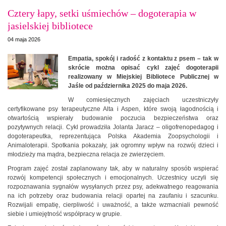
Cztery łapy, setki uśmiechów – dogoterapia w
jasielskiej bibliotece
04 maja 2026
Empatia, spokój i radość z kontaktu z psem – tak w
skrócie można opisać cykl zajęć dogoterapii
realizowany w Miejskiej Bibliotece Publicznej w
Jaśle od października 2025 do maja 2026.
W comiesięcznych zajęciach uczestniczyły
certyfikowane psy terapeutyczne Alta i Aspen, które swoją łagodnością i
otwartością wspierały budowanie poczucia bezpieczeństwa oraz
pozytywnych relacji. Cykl prowadziła Jolanta Jaracz – oligofrenopedagog i
dogoterapeutka, reprezentująca Polska Akademia Zoopsychologii i
Animaloterapii. Spotkania pokazały, jak ogromny wpływ na rozwój dzieci i
młodzieży ma mądra, bezpieczna relacja ze zwierzęciem.
Program zajęć został zaplanowany tak, aby w naturalny sposób wspierać
rozwój kompetencji społecznych i emocjonalnych. Uczestnicy uczyli się
rozpoznawania sygnałów wysyłanych przez psy, adekwatnego reagowania
na ich potrzeby oraz budowania relacji opartej na zaufaniu i szacunku.
Rozwijali empatię, cierpliwość i uważność, a także wzmacniali pewność
siebie i umiejętność współpracy w grupie.