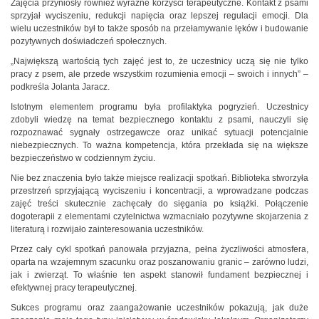
Zajęcia przyniosły również wyraźne korzyści terapeutyczne. Kontakt z psami
sprzyjał wyciszeniu, redukcji napięcia oraz lepszej regulacji emocji. Dla
wielu uczestników był to także sposób na przełamywanie lęków i budowanie
pozytywnych doświadczeń społecznych.
„Największą wartością tych zajęć jest to, że uczestnicy uczą się nie tylko
pracy z psem, ale przede wszystkim rozumienia emocji – swoich i innych” –
podkreśla Jolanta Jaracz.
Istotnym elementem programu była profilaktyka pogryzień. Uczestnicy
zdobyli wiedzę na temat bezpiecznego kontaktu z psami, nauczyli się
rozpoznawać sygnały ostrzegawcze oraz unikać sytuacji potencjalnie
niebezpiecznych. To ważna kompetencja, która przekłada się na większe
bezpieczeństwo w codziennym życiu.
Nie bez znaczenia było także miejsce realizacji spotkań. Biblioteka stworzyła
przestrzeń sprzyjającą wyciszeniu i koncentracji, a wprowadzane podczas
zajęć treści skutecznie zachęcały do sięgania po książki. Połączenie
dogoterapii z elementami czytelnictwa wzmacniało pozytywne skojarzenia z
literaturą i rozwijało zainteresowania uczestników.
Przez cały cykl spotkań panowała przyjazna, pełna życzliwości atmosfera,
oparta na wzajemnym szacunku oraz poszanowaniu granic – zarówno ludzi,
jak i zwierząt. To właśnie ten aspekt stanowił fundament bezpiecznej i
efektywnej pracy terapeutycznej.
Sukces programu oraz zaangażowanie uczestników pokazują, jak duże