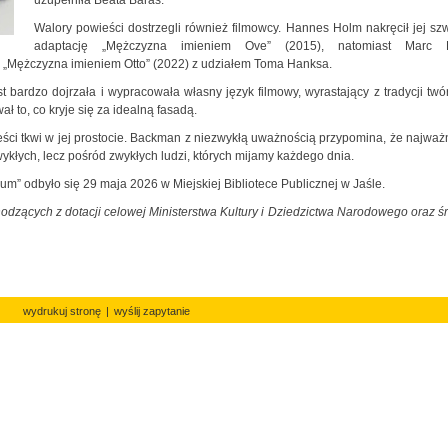
uzupełniła Beata Baraś.
Walory powieści dostrzegli również filmowcy. Hannes Holm nakręcił jej s
adaptację „Mężczyzna imieniem Ove” (2015), natomiast Marc F
 „Mężczyzna imieniem Otto” (2022) z udziałem Toma Hanksa.
 bardzo dojrzała i wypracowała własny język filmowy, wyrastający z tradycji twó
 to, co kryje się za idealną fasadą.
wieści tkwi w jej prostocie. Backman z niezwykłą uważnością przypomina, że najważ
wykłych, lecz pośród zwykłych ludzi, których mijamy każdego dnia.
um” odbyło się 29 maja 2026 w Miejskiej Bibliotece Publicznej w Jaśle.
odzących z dotacji celowej Ministerstwa Kultury i Dziedzictwa Narodowego oraz 
wydrukuj stronę
|
wyślij zapytanie