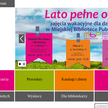
ntakt
arcia
Procedury
Katalogi i zbiory
łodych
Wystawy
Dla bibliotekarzy