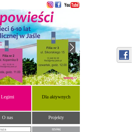
więcej ››
Legimi
Dla aktywnych
O nas
Projekty
Szukana fraza