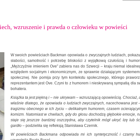
ch, wzruszenie i prawda o człowieku w powieści
W swoich powieściach Backman opowiada o zwyczajnych ludziach, pokazuj
słabości, samotność i potrzebę bliskości z wyjątkową czułością i humo
„Mężczyźnie imieniem Ove” zabiera nas do Szwecji – kraju niemal idealn
względem socjalnym i ekonomicznym, ze sprawnie działającym systemem 
społecznej. Nie pomija przy tym kontekstu społecznego, którego prawor
reprezentantem jest Ove. Czyni to z humorem i nieskrywaną sympatią dla 
bohatera.
Książka ta jest piękną i – nie ukrywam – wzruszającą opowieścią. Chociaż,
właśnie dlatego, że opowiada o ludziach zwyczajnych, nacechowana jest
tragizmu obecnego w ich życiu – delikatnym humorem, czasem ocierający
komizm. Natomiast w chwilach, gdy do głosu dochodzą głębokie emocje, n
staje się jeszcze bardziej oszczędna, aby czytelnik mógł ukryć łzę lub śc
gardło
– podzieliła się refleksją Stanisława Czernik.
W powieściach Backmana odpowiada mi ich syntetyczność i czarny h