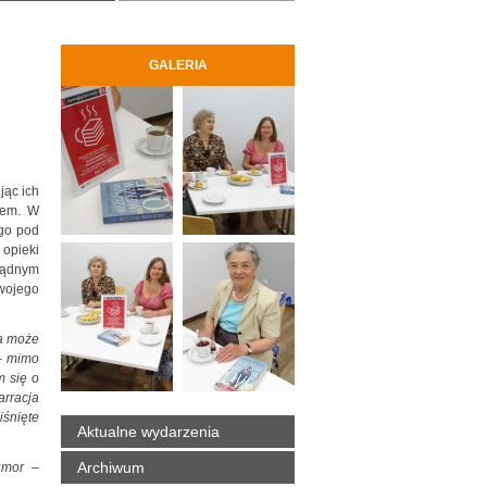
GALERIA
ąc ich
rem. W
ego pod
opieki
ządnym
swojego
 a może
 – mimo
m się o
arracja
iśnięte
Aktualne wydarzenia
Archiwum
umor
–