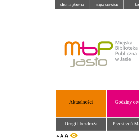
strona główna
mapa serwisu
ko
Aktualności
Godziny otw
Drogi i bezdroża
Przestrzeń M
A
A
WERSJA KONTRASTOWA
A