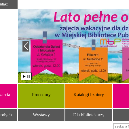
ntakt
arcia
Procedury
Katalogi i zbiory
łodych
Wystawy
Dla bibliotekarzy