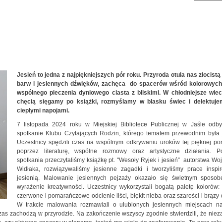
Jesień to jedna z najpiękniejszych pór roku. Przyroda otula nas złocistą
barw i jesiennych dźwięków, zachęca do spacerów wśród kolorowych l
wspólnego pieczenia dyniowego ciasta z bliskimi. W chłodniejsze wiec
chęcią sięgamy po książki, rozmyślamy w blasku świec i delektuje
ciepłymi napojami.
7 listopada 2024 roku w Miejskiej Bibliotece Publicznej w Jaśle odby
spotkanie Klubu Czytających Rodzin, którego tematem przewodnim była j
Uczestnicy spędzili czas na wspólnym odkrywaniu uroków tej pięknej po
poprzez literaturę, wspólne rozmowy oraz artystyczne działania. P
spotkania przeczytaliśmy książkę pt. "Wesoły Ryjek i jesień” autorstwa Wo
Widłaka, rozwiązywaliśmy jesienne zagadki i tworzyliśmy prace inspi
jesienią. Malowanie jesiennych pejzaży okazało się świetnym sposo
wyrażenie kreatywności. Uczestnicy wykorzystali bogatą paletę kolorów:
czerwone i pomarańczowe odcienie liści, błękit nieba oraz szarości i brązy
W trakcie malowania rozmawiali o ulubionych jesiennych miejscach na
czas zachodzą w przyrodzie. Na zakończenie wszyscy zgodnie stwierdzili, że niez