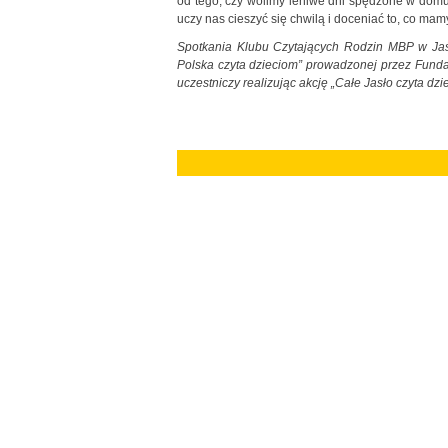
od tego, czy wolimy leniwe dni spędzone w domu,
uczy nas cieszyć się chwilą i doceniać to, co mam
Spotkania Klubu Czytających Rodzin MBP w Jaś
Polska czyta dzieciom” prowadzonej przez Fundac
uczestniczy realizując akcję „Całe Jasło czyta dzi