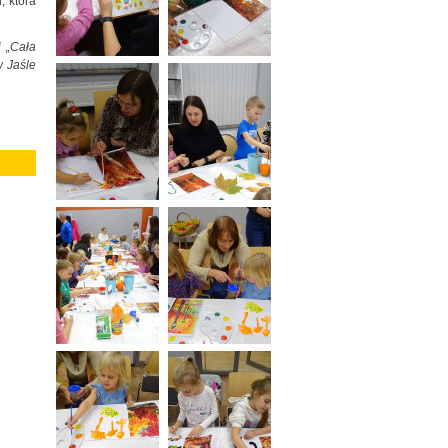
, która
 „Cała
w Jaśle