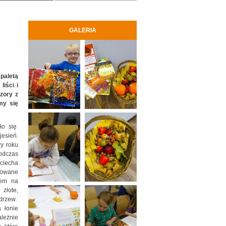
GALERIA
 paletą
iści i
zory z
my się
ło się
esień.
ry roku
odczas
jciecha
rowane
bem na
 złote,
 drzew.
 łonie
ależnie