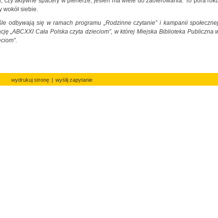
 czy aktywne spacery w plenerze, jesień ma wiele do zaoferowania. To pora roku
y wokół siebie.
le odbywają się w ramach programu „Rodzinne czytanie” i kampanii społecznej
ję „ABCXXI Cała Polska czyta dzieciom”, w której Miejska Biblioteka Publiczna 
eciom”.
wydrukuj stronę
|
wyślij zapytanie