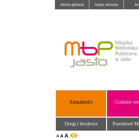
strona główna
mapa serwisu
ko
Aktualności
Godziny otw
Drogi i bezdroża
Przestrzeń M
A
A
WERSJA KONTRASTOWA
A