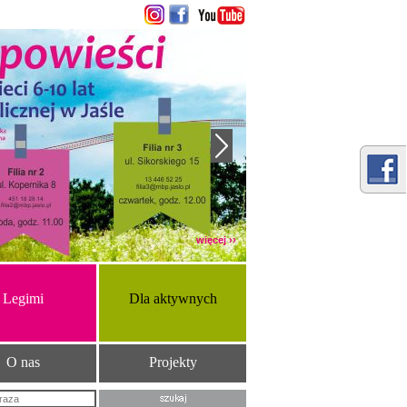
więcej ››
Legimi
Dla aktywnych
O nas
Projekty
Szukana fraza