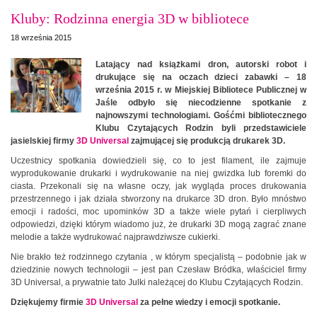
Kluby: Rodzinna energia 3D w bibliotece
18 września 2015
Latający nad książkami dron, autorski robot i
drukujące się na oczach dzieci zabawki – 18
września 2015 r. w Miejskiej Bibliotece Publicznej w
Jaśle odbyło się niecodzienne spotkanie z
najnowszymi technologiami. Gośćmi bibliotecznego
Klubu Czytających Rodzin byli przedstawiciele
jasielskiej firmy
3D Universal
zajmującej się produkcją drukarek 3D.
Uczestnicy spotkania dowiedzieli się, co to jest filament, ile zajmuje
wyprodukowanie drukarki i wydrukowanie na niej gwizdka lub foremki do
ciasta. Przekonali się na własne oczy, jak wygląda proces drukowania
przestrzennego i jak działa stworzony na drukarce 3D dron. Było mnóstwo
emocji i radości, moc upominków 3D a także wiele pytań i cierpliwych
odpowiedzi, dzięki którym wiadomo już, że drukarki 3D mogą zagrać znane
melodie a także wydrukować najprawdziwsze cukierki.
Nie brakło też rodzinnego czytania , w którym specjalistą – podobnie jak w
dziedzinie nowych technologii – jest pan Czesław Bródka, właściciel firmy
3D Universal, a prywatnie tato Julki należącej do Klubu Czytających Rodzin.
Dziękujemy firmie
3D Universal
za pełne wiedzy i emocji spotkanie.