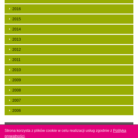
2016
2015
2014
2013
2012
2011
2010
2009
2008
2007
2006
Copyright by mbp w Jaśle. Projekt i wykonanie
Agencja
Strona korzysta z plików cookie w celu realizacji usług zgodnie z
Strona korzysta z plików cookie w celu realizacji usług zgodnie z
Polityką
Polityką
interaktywna Bull Design
prywatności
prywatności
.
.