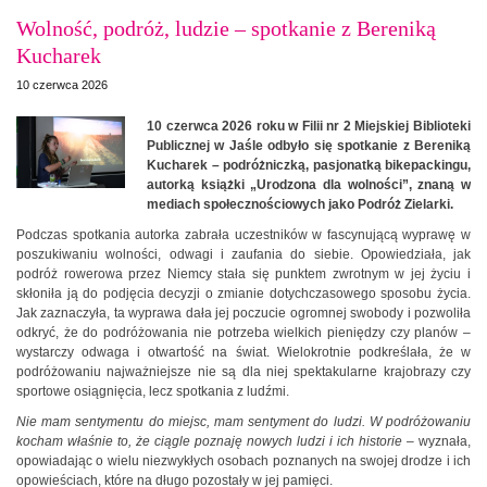
Wolność, podróż, ludzie – spotkanie z Bereniką
Kucharek
10 czerwca 2026
10 czerwca 2026 roku w Filii nr 2 Miejskiej Biblioteki
Publicznej w Jaśle odbyło się spotkanie z Bereniką
Kucharek – podróżniczką, pasjonatką bikepackingu,
autorką książki „Urodzona dla wolności”, znaną w
mediach społecznościowych jako Podróż Zielarki.
Podczas spotkania autorka zabrała uczestników w fascynującą wyprawę w
poszukiwaniu wolności, odwagi i zaufania do siebie. Opowiedziała, jak
podróż rowerowa przez Niemcy stała się punktem zwrotnym w jej życiu i
skłoniła ją do podjęcia decyzji o zmianie dotychczasowego sposobu życia.
Jak zaznaczyła, ta wyprawa dała jej poczucie ogromnej swobody i pozwoliła
odkryć, że do podróżowania nie potrzeba wielkich pieniędzy czy planów –
wystarczy odwaga i otwartość na świat. Wielokrotnie podkreślała, że w
podróżowaniu najważniejsze nie są dla niej spektakularne krajobrazy czy
sportowe osiągnięcia, lecz spotkania z ludźmi.
Nie mam sentymentu do miejsc, mam sentyment do ludzi. W podróżowaniu
kocham właśnie to, że ciągle poznaję nowych ludzi i ich historie
– wyznała,
opowiadając o wielu niezwykłych osobach poznanych na swojej drodze i ich
opowieściach, które na długo pozostały w jej pamięci.