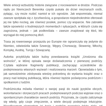
Wiele emocji wzbudziły historie związane z nocowaniem w drodze. Podczas
rajdu po Niemczech Berenika często pukała do drzwi nieznanych osób,
pytając, czy może rozbić namiot w ich ogrodzie. Jak wspomniała, niemal
zawsze spotykała się z życzliwością, a gospodarze niejednokrotnie oferowali
jej nie tylko nocleg, ale również posiłek, pomoc czy wsparcie. Nie zabrakło
także opowieści o trudniejszych momentach i sytuacjach, w których czuła się
zagrożona, jednak – jak podkreślała – zawsze znajdował się ktoś, kto
wyciągał do niej pomocną dłoń.
Trasa jej rowerowego przejazdu po Europie nie ograniczyła się jedynie do
Niemiec, odwiedziła także Szwecję, Węgry, Chorwację, Słowenię, Włochy,
Korsykę, Austrię, Turcję i Szwajcarię.
Autorka przybliżyła także kulisy powstawania książki „Urodzona dla
wolności”, w której opisała swoje doświadczenia z pierwszej podróży.
Czytała wybrane fragmenty publikacji, zachęcając uczestników do
podejmowania własnych wyzwań i realizowania marzeń. Opowiadała o tym,
jak samodzielnie zdobywała wiedzę potrzebną do wydania książki oraz o
pracy nad kolejną publikacją, która również będzie poświęcona podróżom i
spotkaniom z ludźmi.
Podróżniczka mówiła również o swojej pasji do nauki języków obcych,
wolontariacie i dorywczych pracach podejmowanych podczas wypraw oraz o
spontanicznym charakterze swoich podróży. Przyznała, że często zatrzymuje
się wtedy, gdy czuje zmęczenie, a wiele decyzji podejmuje intuicyjnie.
Nieodłącznym elementem jej życia i podróży pozostają także zioła, od