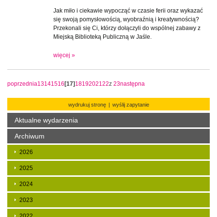
Jak miło i ciekawie wypocząć w czasie ferii oraz wykazać
się swoją pomysłowością, wyobraźnią i kreatywnością?
Przekonali się Ci, którzy dołączyli do wspólnej zabawy z
Miejską Biblioteką Publiczną w Jaśle.
więcej »
poprzednia
13
14
15
16
[17]
18
19
20
21
22
z
23
następna
wydrukuj stronę
|
wyślij zapytanie
Aktualne wydarzenia
Archiwum
2026
2025
2024
2023
2022