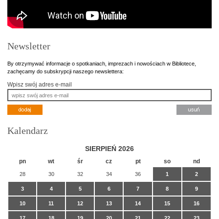
Newsletter
By otrzymywać informacje o spotkaniach, imprezach i nowościach w Bibliotece,
zachęcamy do subskrypcji naszego newslettera:
Wpisz swój adres e-mail
Kalendarz
SIERPIEŃ 2026
pn
wt
śr
cz
pt
so
nd
28
30
32
34
36
1
2
3
4
5
6
7
8
9
10
11
12
13
14
15
16
17
18
19
20
21
22
23