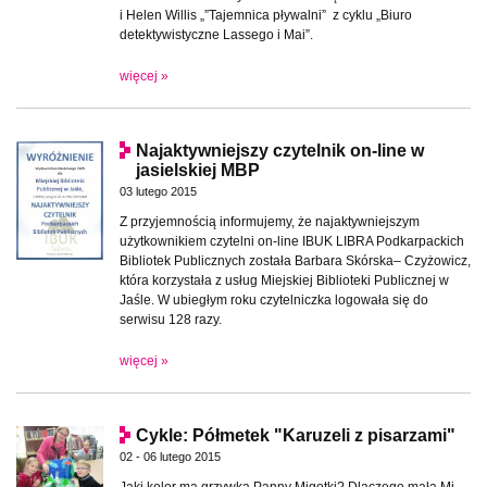
i Helen Willis „”Tajemnica pływalni” z cyklu „Biuro
detektywistyczne Lassego i Mai”.
więcej »
Najaktywniejszy czytelnik on-line w
jasielskiej MBP
03 lutego 2015
Z przyjemnością informujemy, że najaktywniejszym
użytkownikiem czytelni on-line IBUK LIBRA Podkarpackich
Bibliotek Publicznych została Barbara Skórska– Czyżowicz,
która korzystała z usług Miejskiej Biblioteki Publicznej w
Jaśle. W ubiegłym roku czytelniczka logowała się do
serwisu 128 razy.
więcej »
Cykle: Półmetek "Karuzeli z pisarzami"
02 - 06 lutego 2015
Jaki kolor ma grzywka Panny Migotki? Dlaczego mała Mi