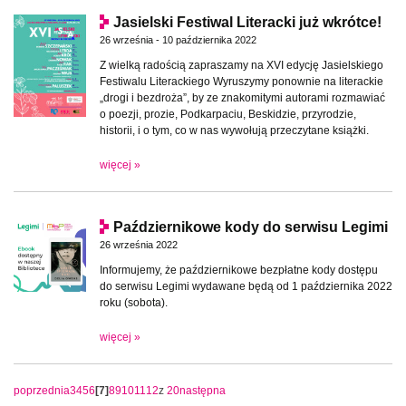
Jasielski Festiwal Literacki już wkrótce!
26 września - 10 października 2022
Z wielką radością zapraszamy na XVI edycję Jasielskiego
Festiwalu Literackiego Wyruszymy ponownie na literackie
„drogi i bezdroża”, by ze znakomitymi autorami rozmawiać
o poezji, prozie, Podkarpaciu, Beskidzie, przyrodzie,
historii, i o tym, co w nas wywołują przeczytane książki.
więcej »
Październikowe kody do serwisu Legimi
26 września 2022
Informujemy, że październikowe bezpłatne kody dostępu
do serwisu Legimi wydawane będą od 1 października 2022
roku (sobota).
więcej »
poprzednia
3
4
5
6
[7]
8
9
10
11
12
z
20
następna